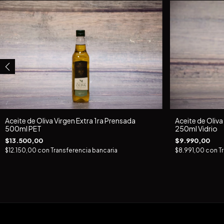
Aceite de Oliva Virgen Extra 1ra Prensada
Aceite de Oliva
500ml PET
250ml Vidrio
$13.500,00
$9.990,00
$12.150,00
con
Transferencia bancaria
$8.991,00
con
T