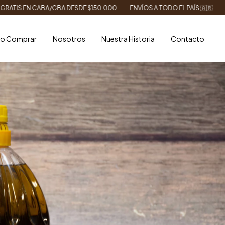
BA DESDE $150.000
ENVÍOS A TODO EL PAÍS 🇦🇷
10% OFF CON TRA
o Comprar
Nosotros
Nuestra Historia
Contacto