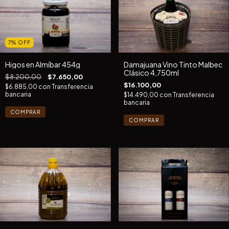
7
%
OFF
Higos en Almíbar 454g
Damajuana Vino Tinto Malbec
Clásico 4,750ml
$8.200,00
$7.650,00
$16.100,00
$6.885,00
con
Transferencia
bancaria
$14.490,00
con
Transferencia
bancaria