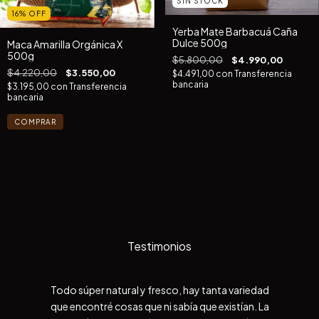
SIN STOCK
16
%
OFF
Yerba Mate Barbacuá Caña
Dulce 500g
Maca Amarilla Orgánica X
500g
$5.800,00
$4.990,00
$4.220,00
$3.550,00
$4.491,00
con
Transferencia
bancaria
$3.195,00
con
Transferencia
bancaria
Testimonios
Todo súper natural y fresco, hay tanta variedad
que encontré cosas que ni sabía que existían. La