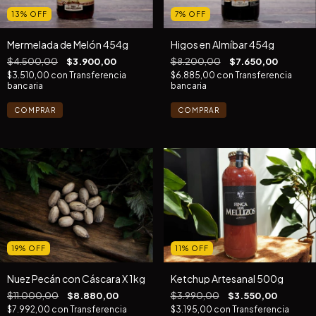
13
%
OFF
7
%
OFF
Mermelada de Melón 454g
Higos en Almíbar 454g
$4.500,00
$3.900,00
$8.200,00
$7.650,00
$3.510,00
con
Transferencia
$6.885,00
con
Transferencia
bancaria
bancaria
19
%
OFF
11
%
OFF
Nuez Pecán con Cáscara X 1kg
Ketchup Artesanal 500g
$11.000,00
$8.880,00
$3.990,00
$3.550,00
$7.992,00
con
Transferencia
$3.195,00
con
Transferencia