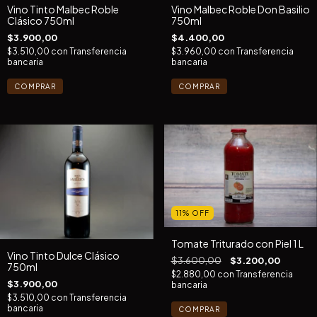
Vino Tinto Malbec Roble
Vino Malbec Roble Don Basilio
Clásico 750ml
750ml
$3.900,00
$4.400,00
$3.510,00
con
Transferencia
$3.960,00
con
Transferencia
bancaria
bancaria
11
%
OFF
Tomate Triturado con Piel 1 L
Vino Tinto Dulce Clásico
$3.600,00
$3.200,00
750ml
$2.880,00
con
Transferencia
$3.900,00
bancaria
$3.510,00
con
Transferencia
bancaria