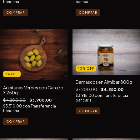
bancaria
bancaria
40
%
OFF
7
%
OFF
Damascos en Almíbar 800g
Aceitunas Verdes con Carozo
$7.200,00
$4.350,00
X 250g
$3.915,00
con
Transferencia
$4.200,00
$3.900,00
bancaria
$3.510,00
con
Transferencia
bancaria