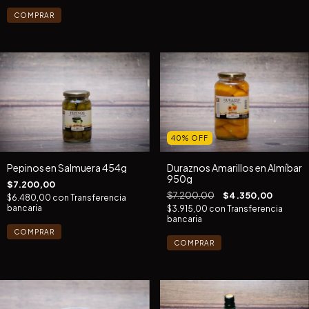
40
%
OFF
Pepinos en Salmuera 454g
Duraznos Amarillos en Almíbar
950g
$7.200,00
$7.200,00
$4.350,00
$6.480,00
con
Transferencia
bancaria
$3.915,00
con
Transferencia
bancaria