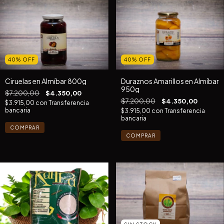
40
%
OFF
40
%
OFF
Ciruelas en Almíbar 800g
Duraznos Amarillos en Almíbar
950g
$7.200,00
$4.350,00
$7.200,00
$4.350,00
$3.915,00
con
Transferencia
bancaria
$3.915,00
con
Transferencia
bancaria