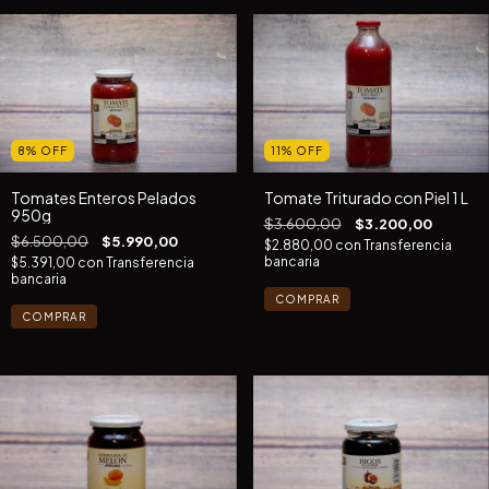
8
%
OFF
11
%
OFF
Tomates Enteros Pelados
Tomate Triturado con Piel 1 L
950g
$3.600,00
$3.200,00
$6.500,00
$5.990,00
$2.880,00
con
Transferencia
bancaria
$5.391,00
con
Transferencia
bancaria