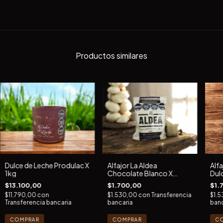
Productos similares
Dulce de Leche Produlac X
Alfajor La Aldea
Alfa
1kg
Chocolate Blanco X
Dul
Unidad
$13.100,00
$1.700,00
$1.
$11.790,00
con
$1.530,00
con
Transferencia
$1.
Transferencia bancaria
bancaria
banc