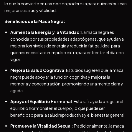
lo que la convierte en una opción poderosa para quienes buscan
mejorar su salud y vitalidad.
Beneficios de la Maca Negra:
Aumenta la Energía y la Vitalidad
: La maca negra es
conocida por sus propiedades adaptógenas, que ayudan a
mejorar los niveles de energía y reducir la fatiga. Ideal para
quienes necesitan un impulso extra para enfrentar el día con
vigor.
Mejora la Salud Cognitiva
: Estudios sugieren que la maca
negra puede apoyar la función cognitiva y mejorar la
memoria y concentración, promoviendo una mente clara y
aguda.
Apoya el Equilibrio Hormonal
: Esta raíz ayuda a regular el
equilibrio hormonal en el cuerpo, lo que puede ser
beneficioso para la salud reproductiva y el bienestar general.
Promueve la Vitalidad Sexual
: Tradicionalmente, la maca