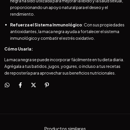
negra ha sido utilizada para mejorar la libido y la salud sexual,
proporcionando un apoyo natural para el deseo y el
rendimiento.
Refuerza el Sistema Inmunológico
: Con sus propiedades
antioxidantes, la maca negra ayuda a fortalecer el sistema
inmunológico y combatir el estrés oxidativo.
Cómo Usarla:
La maca negra se puede incorporar fácilmente en tu dieta diaria.
Agrégala a tus batidos, jugos, yogures, o incluso a tus recetas
de repostería para aprovechar sus beneficios nutricionales.
Productos similares