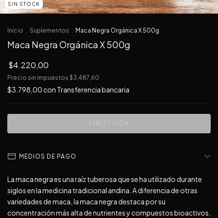
SIN STOCK
Inicio
.
Suplementos
.
Maca Negra Orgánica X 500g
Maca Negra Orgánica X 500g
$4.220,00
Precio sin impuestos
$3.487,60
$3.798,00
con
Transferencia bancaria
MEDIOS DE PAGO
La maca negra es una raíz tuberosa que se ha utilizado durante
siglos en la medicina tradicional andina. A diferencia de otras
variedades de maca, la maca negra destaca por su
concentración más alta de nutrientes y compuestos bioactivos,