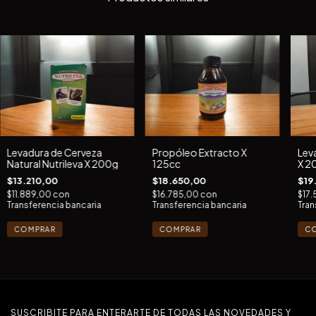
Levadura de Cerveza
Propóleo Extracto X
Lev
Natural Nutrileva X 200g
125cc
X 2
$13.210,00
$18.650,00
$19
$11.889,00
con
$16.785,00
con
$17
Transferencia bancaria
Transferencia bancaria
Tran
SUSCRIBITE PARA ENTERARTE DE TODAS LAS NOVEDADES Y