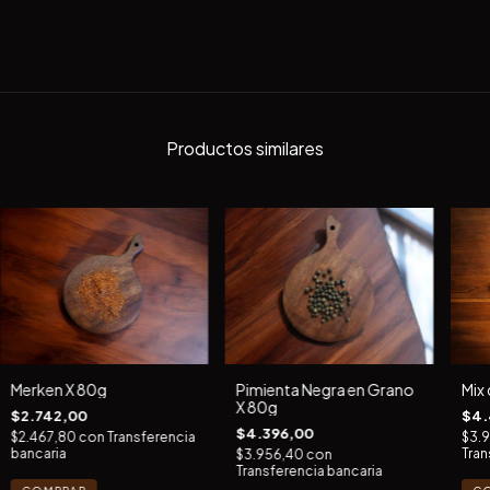
Productos similares
Merken X 80g
Pimienta Negra en Grano
Mix
X 80g
$2.742,00
$4.
$4.396,00
$2.467,80
con
Transferencia
$3.
bancaria
Tran
$3.956,40
con
Transferencia bancaria