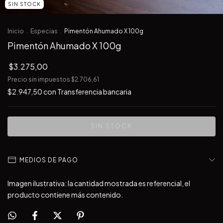
SIN STOCK
Inicio
.
Especias
.
Pimentón Ahumado X 100g
Pimentón Ahumado X 100g
$3.275,00
Precio sin impuestos
$2.706,61
$2.947,50
con
Transferencia bancaria
MEDIOS DE PAGO
Imagen ilustrativa: la cantidad mostrada es referencial, el
producto contiene más contenido.