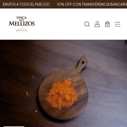
NVÍOS A TODO EL PAÍS 🇦🇷
10% OFF CON TRANSFERENCIA BANCARIA
0