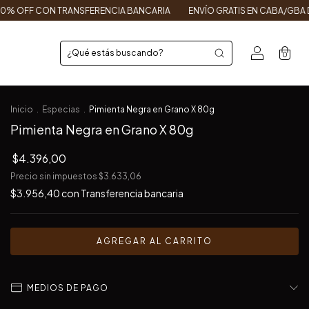
SFERENCIA BANCARIA
ENVÍO GRATIS EN CABA/GBA DESDE $150.000
0
Inicio
.
Especias
.
Pimienta Negra en Grano X 80g
Pimienta Negra en Grano X 80g
$4.396,00
Precio sin impuestos
$3.633,06
$3.956,40
con
Transferencia bancaria
MEDIOS DE PAGO