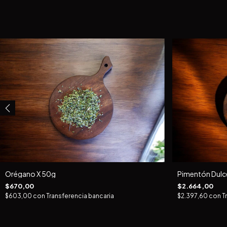
Orégano X 50g
Pimentón Dulc
$670,00
$2.664,00
$603,00
con
Transferencia bancaria
$2.397,60
con
T