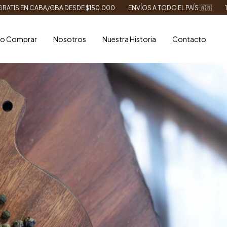
A DESDE $150.000
ENVÍOS A TODO EL PAÍS 🇦🇷
10% OFF CON TRAN
o Comprar
Nosotros
Nuestra Historia
Contacto