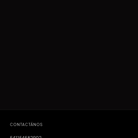
CONTACTÁNOS
541154582902