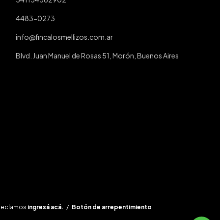
4483-0273
info@fincalosmellizos.com.ar
Blvd. Juan Manuel de Rosas 51, Morón, Buenos Aires
 reclamos
ingresá acá.
/
Botón de arrepentimiento