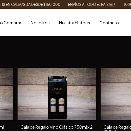
DESDE $150.000
ENVÍOS A TODO EL PAÍS 🇦🇷
10% OFF CON TRANSF
o Comprar
Nosotros
Nuestra Historia
Contacto
ml
Caja de Regalo Vino Clásico 750ml x 2
Caja de Regalo