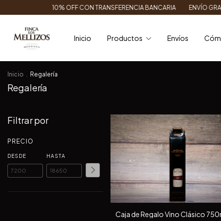
0% OFF CON TRANSFERENCIA BANCARIA
ENVÍO GRATIS EN CABA/GBA 
Inicio
Productos
Envíos
Cóm
Inicio
.
Regalería
Regalería
Filtrar por
PRECIO
DESDE
HASTA
Caja de Regalo Vino Clásico 750