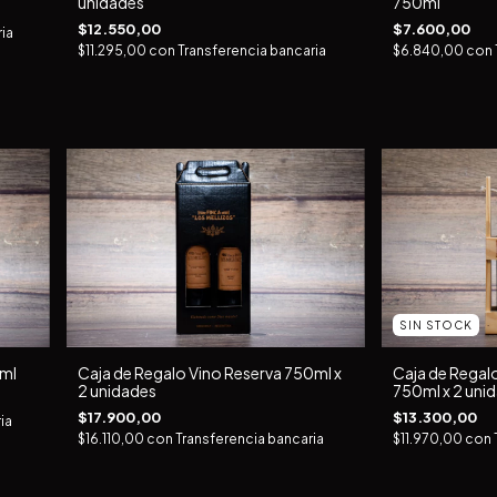
unidades
750ml
$12.550,00
$7.600,00
ia
$11.295,00
con
Transferencia bancaria
$6.840,00
con
SIN STOCK
0ml
Caja de Regalo Vino Reserva 750ml x
Caja de Regal
2 unidades
750ml x 2 uni
$17.900,00
$13.300,00
ia
$16.110,00
con
Transferencia bancaria
$11.970,00
con